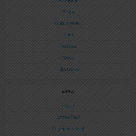
Adiwiyata
Berita
Dokumentasi
Guru
Prestasi
Siswa
Tata Usaha
META
Log in
Entries feed
Comments feed