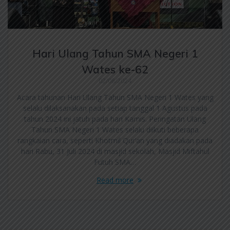
Hari Ulang Tahun SMA Negeri 1
Wates ke-62
02/08/2024
Acara tahunan Hari Ulang Tahun SMA Negeri 1 Wates yang
selalu dilaksanakan pada setiap tanggal 1 Agustus pada
tahun 2024 ini jatuh pada hari Kamis. Peringatan Ulang
Tahun SMA Negeri 1 Wates selalu diikuti beberapa
rangkaian cara, seperti Khotmil Qur’an yang diadakan pada
hari Rabu, 31 Juli 2024 di masjid sekolah, Masjid Miftahul
Futuh SMA…
Read more